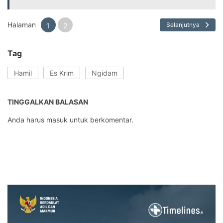
Halaman
Selanjutnya
1
2
Tag
Hamil
Es Krim
Ngidam
TINGGALKAN BALASAN
Anda harus
masuk
untuk berkomentar.