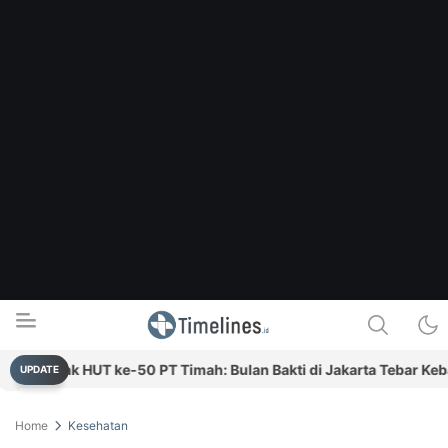
marak HUT ke-50 PT Timah: Bulan Bakti di Jakarta Tebar Kebaika
UPDATE
Timelines.id
Media Literasi, Sejarah & Budaya
Home
Kesehatan