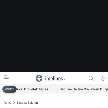
is Bakal Ditindak Tegas
Polres Beltim Gagalkan Dugaan Pe
UPDATE
Timelines.id
Media Literasi, Sejarah & Budaya
Home
Bangka Selatan