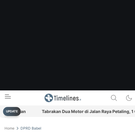
us Pilihan
Tabrakan Dua Motor di Jalan Raya Petaling, 1 O
UPDATE
Timelines.id
Media Literasi, Sejarah & Budaya
Home
DPRD Babel