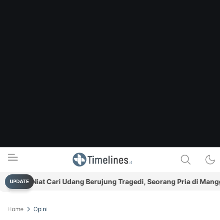
Niat Cari Udang Berujung Tragedi, Seorang Pria di Manggar Hi
UPDATE
Timelines.id
Media Literasi, Sejarah & Budaya
Home
Opini