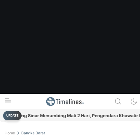
impang Sinar Menumbing Mati 2 Hari, Pengendara Khawatir Lak
UPDATE
Timelines.id
Media Literasi, Sejarah & Budaya
Home
Bangka Barat