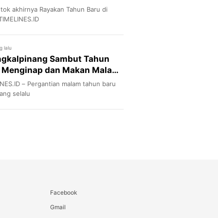
ntok akhirnya Rayakan Tahun Baru di
TIMELINES.ID
 lalu
ngkalpinang Sambut Tahun
t Menginap dan Makan Malam
ut
ES.ID – Pergantian malam tahun baru
ng selalu
Facebook
Gmail