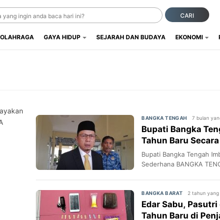
CARI
OLAHRAGA
GAYA HIDUP
SEJARAH DAN BUDAYA
EKONOMI
u
Rayakan
7 bulan yang
BANGKA TENGAH
A
Bupati Bangka Te
Tahun Baru Secara
Bupati Bangka Tengah Im
Sederhana BANGKA TENG
2 tahun yang 
BANGKA BARAT
Edar Sabu, Pasutri
Tahun Baru di Penj