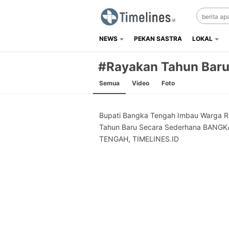
NEWS
PEKAN SASTRA
LOKAL
Timelines.id
Media Literasi, Sejarah & Budaya
#Rayakan Tahun Bar
Semua
Video
Foto
Bupati Bangka Tengah Imbau Warga 
Tahun Baru Secara Sederhana BANGK
TENGAH, TIMELINES.ID