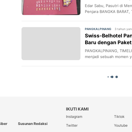
Edar Sabu, Pasutri di Me
Penjara BANGKA BARAT, 
3 tahun yang
PANGKALPINANG
Swiss-Belhotel Pa
Baru dengan Pake
Bertema Bawah La
PANGKALPINANG, TIMELIN
menjadi sebuah momen ya
IKUTI KAMI
Instagram
Tiktok
iber
Susunan Redaksi
Twitter
Youtube