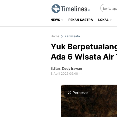
NEWS
PEKAN SASTRA
LOKAL
Timelines.id
Media Literasi, Sejarah & Budaya
Home
Pariwisata
Yuk Berpetualang
Ada 6 Wisata Air 
Editor:
Dedy Irawan
3 April 2025 09:40
Perbesar