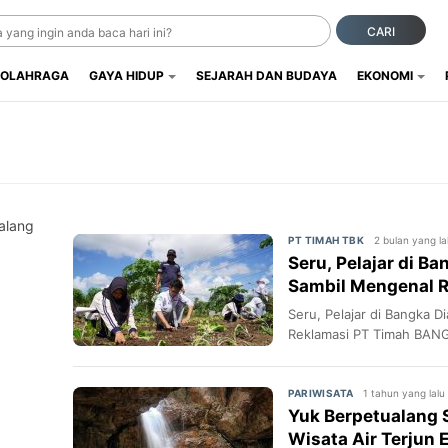
CARI
OLAHRAGA
GAYA HIDUP
SEJARAH DAN BUDAYA
EKONOMI
ualang
2 bulan yang la
PT TIMAH TBK
Seru, Pelajar di B
Sambil Mengenal 
Seru, Pelajar di Bangka 
Reklamasi PT Timah BAN
1 tahun yang lalu
PARIWISATA
Yuk Berpetualang S
Wisata Air Terjun 