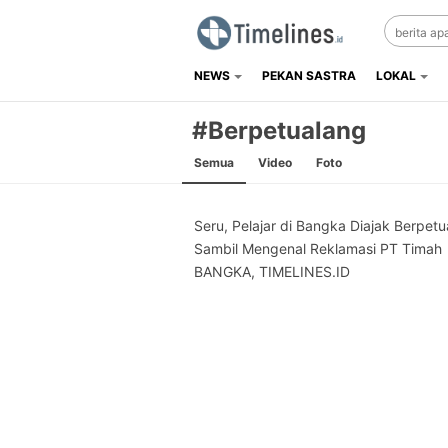
NEWS
PEKAN SASTRA
LOKAL
Timelines.id
Media Literasi, Sejarah & Budaya
#Berpetualang
Semua
Video
Foto
Seru, Pelajar di Bangka Diajak Berpet
Sambil Mengenal Reklamasi PT Timah
BANGKA, TIMELINES.ID