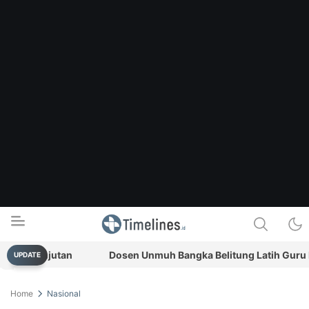
kelanjutan
Dosen Unmuh Bangka Belitung Latih Guru Manf
UPDATE
Timelines.id
Media Literasi, Sejarah & Budaya
Home
Nasional