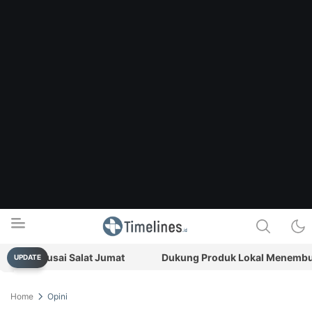
kuk usai Salat Jumat
Dukung Produk Lokal Menembus Pasa
UPDATE
Timelines.id
Media Literasi, Sejarah & Budaya
Home
Opini