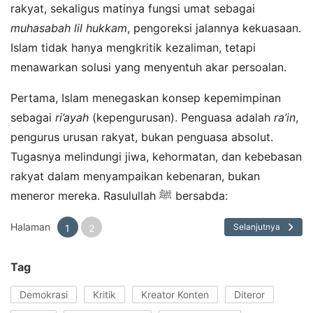
rakyat, sekaligus matinya fungsi umat sebagai
muhasabah lil hukkam
, pengoreksi jalannya kekuasaan.
Islam tidak hanya mengkritik kezaliman, tetapi
menawarkan solusi yang menyentuh akar persoalan.
Pertama, Islam menegaskan konsep kepemimpinan
sebagai
ri’ayah
(kepengurusan). Penguasa adalah
ra’in
,
pengurus urusan rakyat, bukan penguasa absolut.
Tugasnya melindungi jiwa, kehormatan, dan kebebasan
rakyat dalam menyampaikan kebenaran, bukan
meneror mereka. Rasulullah ﷺ bersabda:
Halaman
Selanjutnya
1
2
Tag
Demokrasi
Kritik
Kreator Konten
Diteror