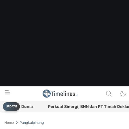
nggal Dunia
Perkuat Sinergi, BNN dan PT Timah Deklarasi
UPDATE
Timelines.id
Media Literasi, Sejarah & Budaya
Home
Pangkalpinang