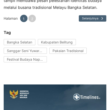
tampil membawa pesan pelestarian identitas budaya
melalui busana tradisional Melayu Bangka Selatan.
Halaman
Selanjutnya
1
2
Tag
Bangka Selatan
Kabupaten Belitung
Sanggar Seni Yuwaraja
Pakaian Tradisional
Festival Budaya Napak Sire