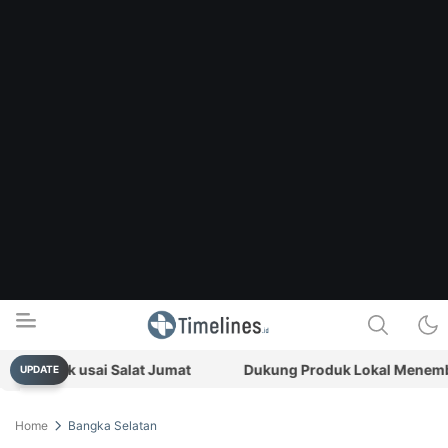
bekuk usai Salat Jumat
Dukung Produk Lokal Menembus Pa
UPDATE
Timelines.id
Media Literasi, Sejarah & Budaya
Home
Bangka Selatan