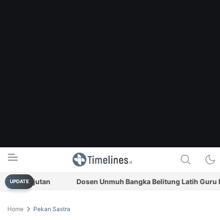
kelanjutan
Dosen Unmuh Bangka Belitung Latih Guru Manf
UPDATE
Timelines.id
Media Literasi, Sejarah & Budaya
Home
Pekan Sastra