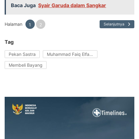
Baca Juga
Syair Garuda dalam Sangkar
Halaman
Selanjutnya
1
2
Tag
Pekan Sastra
Muhammad Faiq Elfaruq
Membeli Bayang