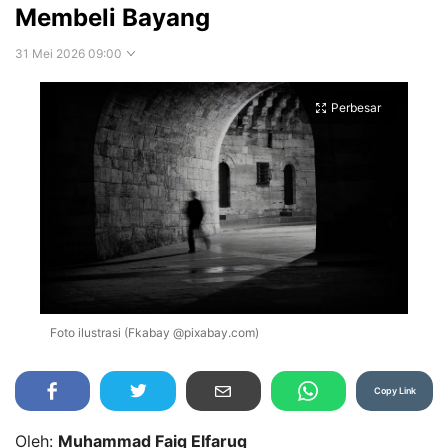
Membeli Bayang
31 Mei 2026 09:00
Perbesar
Foto ilustrasi (Fkabay @pixabay.com)
Copy Link
Oleh:
Muhammad Faiq Elfaruq