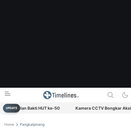
at Bulan Bakti HUT ke-50
Kamera CCTV Bongkar Aksi Pencur
UPDATE
Timelines.id
Media Literasi, Sejarah & Budaya
Home
Pangkalpinang