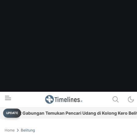
SAR Gabungan Temukan Pencari Udang di Kolong Kero Belitung T
UPDATE
Timelines.id
Media Literasi, Sejarah & Budaya
Home
Belitung