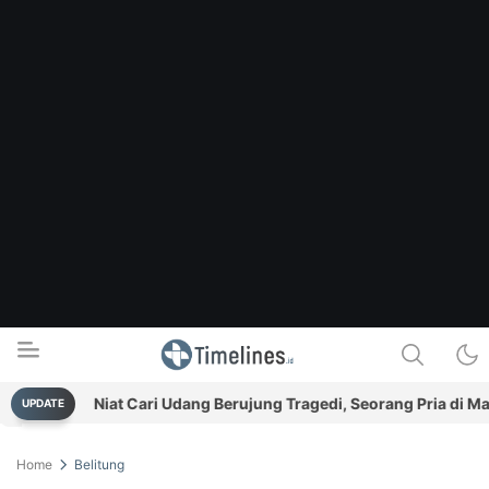
Niat Cari Udang Berujung Tragedi, Seorang Pria di Mangg
UPDATE
Timelines.id
Media Literasi, Sejarah & Budaya
Home
Belitung