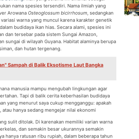
ukan nama spesies tersendiri. Nama ilmiah yang
ilver Arowana
Osteoglossum bicirrhosum
, sedangkan
 variasi warna yang muncul karena karakter genetik
alam budidaya ikan hias. Secara alami, spesies ini
tan dan tersebar pada sistem Sungai Amazon,
an sungai di wilayah Guyana. Habitat alaminya berupa
siman, dan hutan tergenang.
an" Sampah di Balik Eksotisme Laut Bangka
aimana manusia mampu mengubah lingkungan agar
bertahan. Tapi di balik cerita keberhasilan budidaya
anyaan yang menurut saya cukup mengganggu: apakah
 atau hanya sedang mengejar nilai ekonomi
g sulit ditolak. Di karenakan memiliki varian warna
berkelas, dan semakin besar ukurannya semakin
lnya hanya ratusan ribu rupiah, dalam beberapa tahun