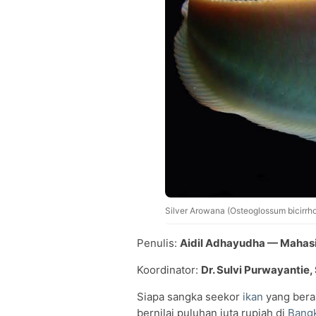
Silver Arowana (Osteoglossum bicirr
Penulis:
Aidil Adhayudha — Mahas
Koordinator:
Dr. Sulvi Purwayantie, 
Siapa sangka seekor
ikan
yang beras
bernilai puluhan juta rupiah di
Bangk