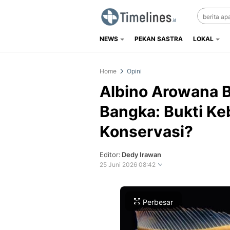
NEWS
PEKAN SASTRA
LOKAL
Timelines.id
Media Literasi, Sejarah & Budaya
Home
Opini
Albino Arowana B
Bangka: Bukti Ke
Konservasi?
Editor:
Dedy Irawan
25 Juni 2026 08:42
Perbesar