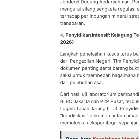
Jenderal Dudung Abdurachman. Per
mengurai silang sengketa regulasi
terhadap perlindungan mineral strat
transparan.
4.
Penyidikan Intensif: Kejagung 
2026)
Langkah penelaahan kasus terus berg
dari Pengadilan Negeri, Tim Penyi
dokumen penting serta barang bukti
saksi untuk membedah bagaimana bis
dari pelabuhan asal.
Dari hasil uji laboratorium pemban
BLBC Jakarta dan P2P Pusat, terbu
Logam Tanah Jarang (LTJ). Penyidik
“kondisikasi” dokumen antara piha
memuluskan ekspor ilegal sepanjan