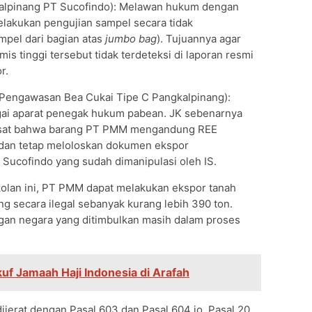
kalpinang PT Sucofindo): Melawan hukum dengan
elakukan pengujian sampel secara tidak
pel dari bagian atas
jumbo bag
). Tujuannya agar
s tinggi tersebut tidak terdeteksi di laporan resmi
r.
 Pengawasan Bea Cukai Tipe C Pangkalpinang):
i aparat penegak hukum pabean. JK sebenarnya
 pusat bahwa barang PT PMM mengandung REE
 dan tetap meloloskan dokumen ekspor
ucofindo yang sudah dimanipulasi oleh IS.
olan ini, PT PMM dapat melakukan ekspor tanah
 secara ilegal sebanyak kurang lebih 390 ton.
ngan negara yang ditimbulkan masih dalam proses
uf Jamaah Haji Indonesia di Arafah
ijerat dengan Pasal 603 dan Pasal 604 jo. Pasal 20