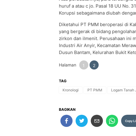
huruf a atau c jo. Pasal 18 UU No.
Korupsi sebagaimana diubah dengan
Diketahui PT PMM beroperasi di K
yang bergerak di bidang pengolaha
zirkon dan ilmenit. Perusahaan ini m
Industri Air Anyir, Kecamatan Mera
Dusun Bantam, Kelurahan Bukit Ket
Halaman
1
2
TAG
Kronologi
PT PMM
Logam Tanah 
BAGIKAN
Copy L