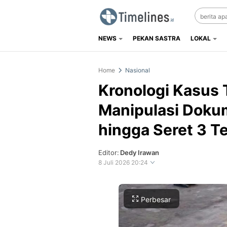
NEWS
PEKAN SASTRA
LOKAL
Timelines.id
Media Literasi, Sejarah & Budaya
Home
Nasional
Kronologi Kasus
Manipulasi Doku
hingga Seret 3 T
Editor:
Dedy Irawan
8 Juli 2026 20:24
Perbesar