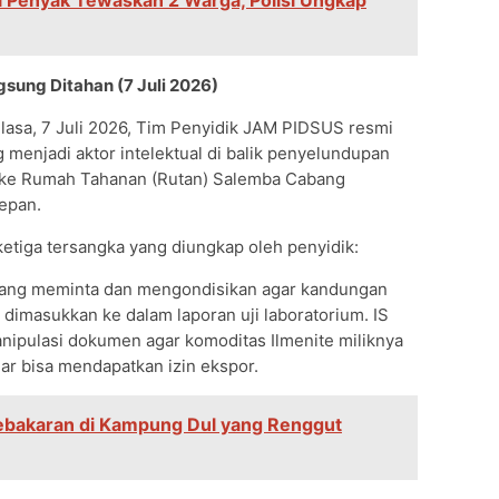
i Penyak Tewaskan 2 Warga, Polisi Ungkap
sung Ditahan (7 Juli 2026)
lasa, 7 Juli 2026, Tim Penyidik JAM PIDSUS resmi
menjadi aktor intelektual di balik penyelundupan
an ke Rumah Tahanan (Rutan) Salemba Cabang
epan.
etiga tersangka yang diungkap oleh penyidik:
 yang meminta dan mengondisikan agar kandungan
 dimasukkan ke dalam laporan uji laboratorium. IS
ipulasi dokumen agar komoditas Ilmenite miliknya
gar bisa mendapatkan izin ekspor.
Kebakaran di Kampung Dul yang Renggut