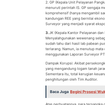
2. GP (Kepala Unit Pelayanan Pang
menuruti perintah IS. GP sengaja m
komprehensif (hanya mengambil sam
kandungan REE yang bernilai ekonomi
Surveyor yang menjadi syarat ekspo
3.
JK (Kepala Kantor Pelayanan dan
Menyalahgunakan wewenang sebaga
sudah tahu dari hasil lab pabean
terlarang. Namun, ia menutup mata
menggunakan Laporan Surveyor PT S
Dampak Korupsi: Akibat persekongk
yang mengandung logam tanah jarang
Sementara itu, total kerugian keua
penghitungan oleh Tim Auditor.
Baca Juga
Begini Prosesi Wuk
Atas perbuatannya, para tersangka d