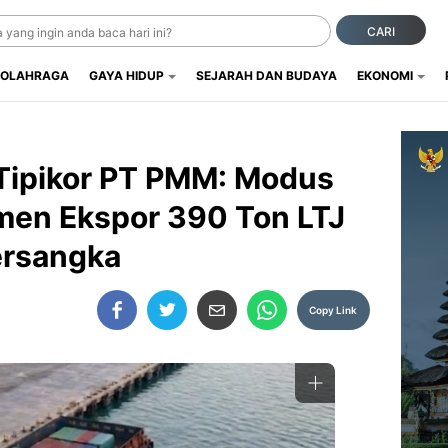
CARI
OLAHRAGA
GAYA HIDUP
SEJARAH DAN BUDAYA
EKONOMI
 Tipikor PT PMM: Modus
men Ekspor 390 Ton LTJ
ersangka
Copy Link