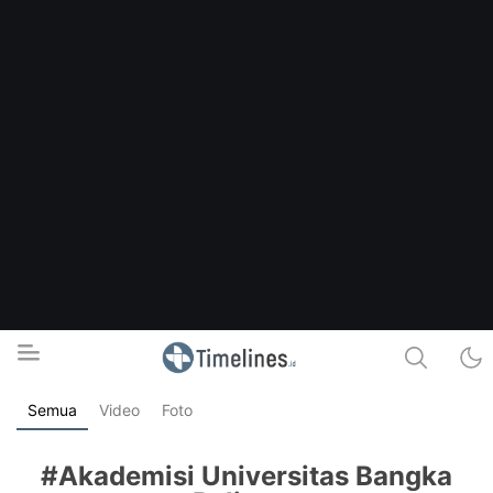
Semua
Video
Foto
Timelines.id
Media Literasi, Sejarah & Budaya
#Akademisi Universitas Bangka