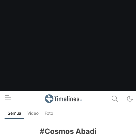
Semua
Video
Foto
Timelines.id
Media Literasi, Sejarah & Budaya
#Cosmos Abadi