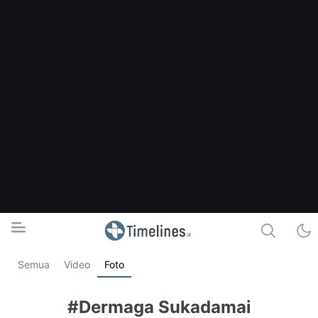
Semua
Video
Foto
Timelines.id
Media Literasi, Sejarah & Budaya
#Dermaga Sukadamai