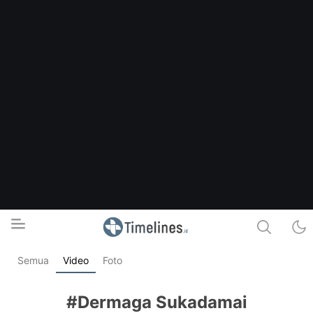
Semua
Video
Foto
Timelines.id
Media Literasi, Sejarah & Budaya
#Dermaga Sukadamai