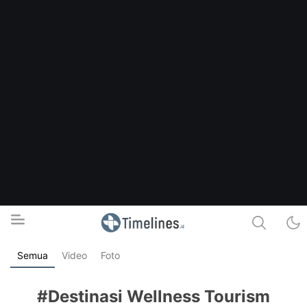
Semua
Video
Foto
Timelines.id
Media Literasi, Sejarah & Budaya
#Destinasi Wellness Tourism