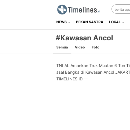
NEWS
PEKAN SASTRA
LOKAL
Timelines.id
Media Literasi, Sejarah & Budaya
#Kawasan Ancol
Semua
Video
Foto
TNI AL Amankan Truk Muatan 6 Ton T
asal Bangka di Kawasan Ancol JAKART
TIMELINES.ID —