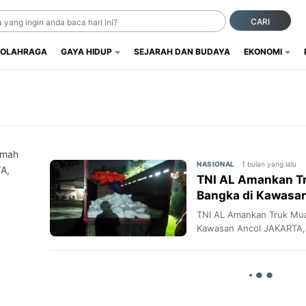
CARI
OLAHRAGA
GAYA HIDUP
SEJARAH DAN BUDAYA
EKONOMI
imah
1 bulan yang lalu
NASIONAL
A,
TNI AL Amankan Tr
Bangka di Kawasa
TNI AL Amankan Truk Mua
Kawasan Ancol JAKARTA,