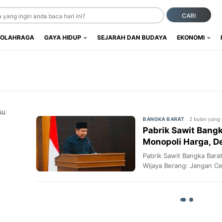
CARI
OLAHRAGA
GAYA HIDUP
SEJARAH DAN BUDAYA
EKONOMI
su
2 bulan yang 
BANGKA BARAT
Pabrik Sawit Bangk
Monopoli Harga, D
Cekik Petani Sawit
Pabrik Sawit Bangka Bara
Wijaya Berang: Jangan Ce