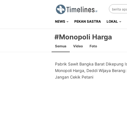
NEWS
PEKAN SASTRA
LOKAL
Timelines.id
Media Literasi, Sejarah & Budaya
#Monopoli Harga
Semua
Video
Foto
Pabrik Sawit Bangka Barat Dikepung I
Monopoli Harga, Deddi Wijaya Berang:
Jangan Cekik Petani