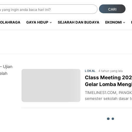
CARI
OLAHRAGA
GAYA HIDUP
SEJARAH DAN BUDAYA
EKONOMI
 Ujian
4 tahun yang lalu
LOKAL
elah
Class Meeting 202
Gelar Lomba Mengh
Olahraga Ceria
TIMELINES1.COM, PANGK
semester sekolah dasar t