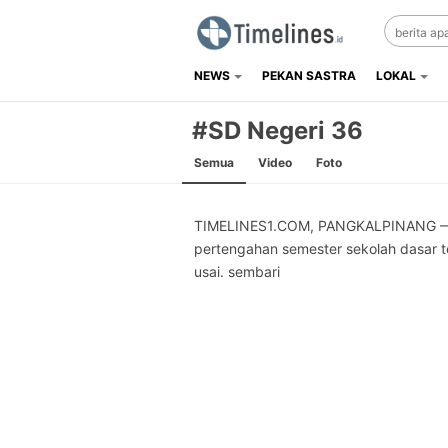
NEWS
PEKAN SASTRA
LOKAL
Timelines.id
Media Literasi, Sejarah & Budaya
#SD Negeri 36
Semua
Video
Foto
TIMELINES1.COM, PANGKALPINANG —
pertengahan semester sekolah dasar t
usai. sembari