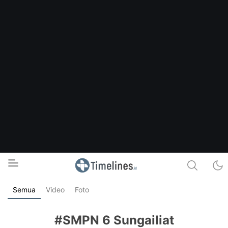
Semua
Video
Foto
Timelines.id
Media Literasi, Sejarah & Budaya
#SMPN 6 Sungailiat