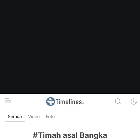
Semua
Video
Foto
Timelines.id
Media Literasi, Sejarah & Budaya
#Timah asal Bangka