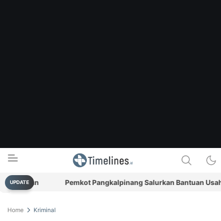
Sasaran
Pemkot Pangkalpinang Salurkan Bantuan Usaha R
UPDATE
Timelines.id
Media Literasi, Sejarah & Budaya
Home
Kriminal