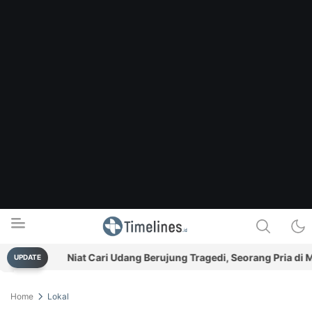
an
Niat Cari Udang Berujung Tragedi, Seorang Pria di Man
UPDATE
Timelines.id
Media Literasi, Sejarah & Budaya
Home
Lokal