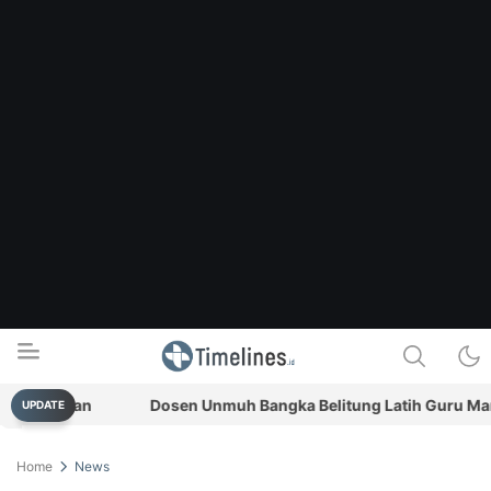
anjutan
Dosen Unmuh Bangka Belitung Latih Guru Manfaat
UPDATE
Timelines.id
Media Literasi, Sejarah & Budaya
Home
News