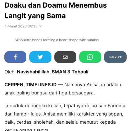
Doaku dan Doamu Menembus
Langit yang Sama
4 Maret 2023 08:30
Silhouette hands forming a heart shape with sunrise
Perbesar
Copy Link
Oleh:
Navishabilillah, SMAN 3 Toboali
CERPEN, TIMELINES.ID
— Namanya Anisa, ia adalah
anak paling bungsu dari tiga bersaudara.
Ia duduk di bangku kuliah, tepatnya di jurusan Farmasi
dan hampir lulus. Anisa memiliki karakter yang sopan,
baik, cerdas, sholehah, dan selalu menurut kepada
kedua orang tuanya.