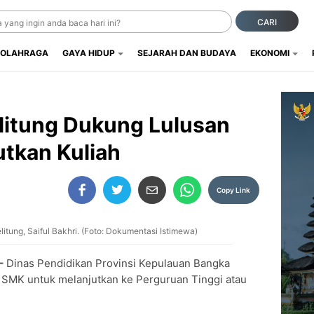
CARI
OLAHRAGA
GAYA HIDUP
SEJARAH DAN BUDAYA
EKONOMI
litung Dukung Lulusan
tkan Kuliah
Copy Link
tung, Saiful Bakhri. (Foto: Dokumentasi Istimewa)
–
Dinas Pendidikan Provinsi Kepulauan Bangka
n SMK untuk melanjutkan ke Perguruan Tinggi atau