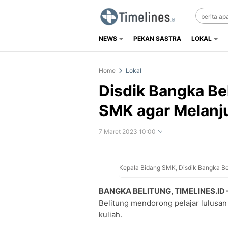
NEWS
PEKAN SASTRA
LOKAL
Timelines.id
Media Literasi, Sejarah & Budaya
Home
Lokal
Disdik Bangka Be
SMK agar Melanju
7 Maret 2023 10:00
Kepala Bidang SMK, Disdik Bangka Beli
Perbesar
BANGKA BELITUNG, TIMELINES.ID 
Belitung mendorong pelajar lulusa
kuliah.