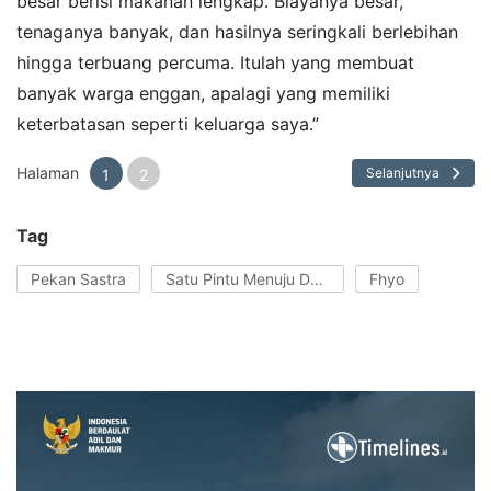
besar berisi makanan lengkap. Biayanya besar,
tenaganya banyak, dan hasilnya seringkali berlebihan
hingga terbuang percuma. Itulah yang membuat
banyak warga enggan, apalagi yang memiliki
keterbatasan seperti keluarga saya.”
Halaman
Selanjutnya
1
2
Tag
Pekan Sastra
Satu Pintu Menuju Dunia
Fhyo