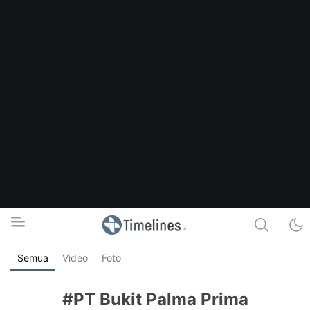
Semua
Video
Foto
Timelines.id
Media Literasi, Sejarah & Budaya
#PT Bukit Palma Prima