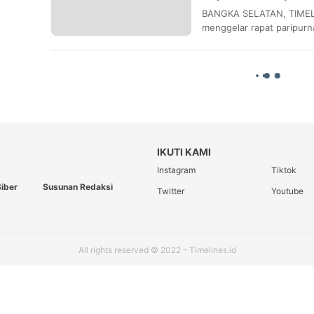
Retrisbusi Daerah
BANGKA SELATAN, TIMELI
menggelar rapat paripur
IKUTI KAMI
Instagram
Tiktok
iber
Susunan Redaksi
Twitter
Youtube
All rights reserved © 2022 – Timelines.id