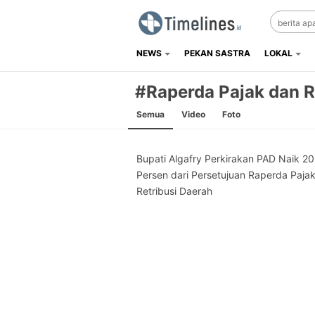
NEWS
PEKAN SASTRA
LOKAL
Timelines.id
Media Literasi, Sejarah & Budaya
#Raperda Pajak dan R
Semua
Video
Foto
Bupati Algafry Perkirakan PAD Naik 20
Persen dari Persetujuan Raperda Paja
Retribusi Daerah