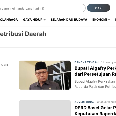
CARI
OLAHRAGA
GAYA HIDUP
SEJARAH DAN BUDAYA
EKONOMI
etribusi Daerah
11 bulan yan
BANGKA TENGAH
k dan
Bupati Algafry Per
dari Persetujuan R
Daerah
Bupati Algafry Perkiraka
Raperda Pajak dan Retrib
3 tahun yang la
ADVERTORIAL
DPRD Basel Gelar 
Keputusan Raperda