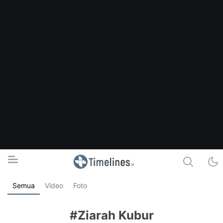
Semua
Video
Foto
Timelines.id
Media Literasi, Sejarah & Budaya
#Ziarah Kubur