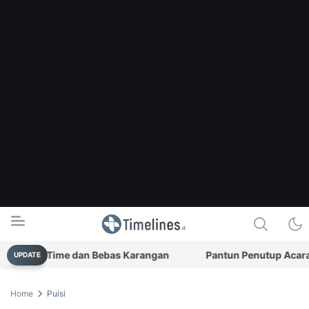
n Real-Time dan Bebas Karangan
Pantun Penutup Acara (Bag
UPDATE
Timelines.id
Media Literasi, Sejarah & Budaya
Home
Puisi