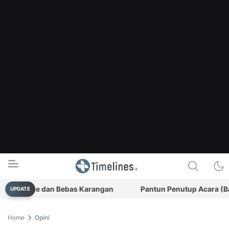
l-Time dan Bebas Karangan
Pantun Penutup Acara (Bagian I
UPDATE
Timelines.id
Media Literasi, Sejarah & Budaya
Home
Opini