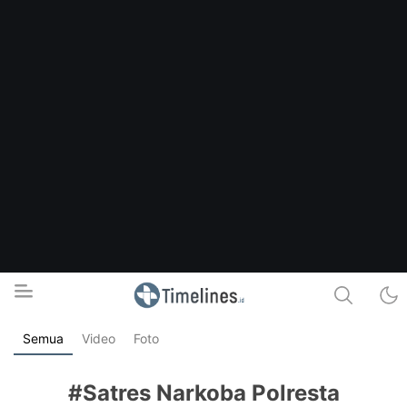
Semua
Video
Foto
Timelines.id
Media Literasi, Sejarah & Budaya
#Satres Narkoba Polresta